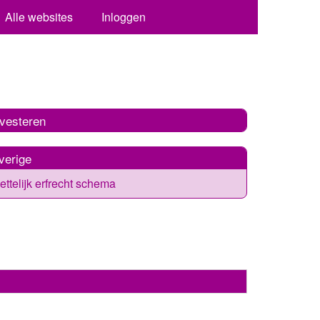
Alle websites
Inloggen
nvesteren
verige
ttelijk erfrecht schema