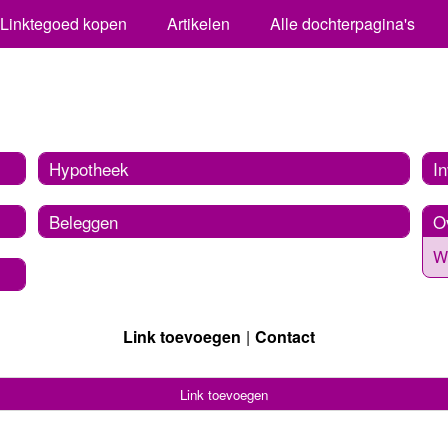
Linktegoed kopen
Artikelen
Alle dochterpagina's
Hypotheek
I
Beleggen
O
We
Link toevoegen
Contact
Link toevoegen