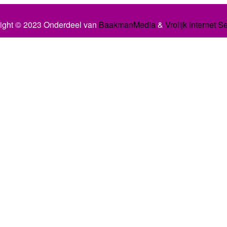
ight © 2023 Onderdeel van
BaakmanMedia
&
Vrolijk Internet S